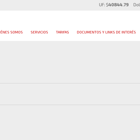
UF: $
40844.79
Dol
IÉNES SOMOS
SERVICIOS
TARIFAS
DOCUMENTOS Y LINKS DE INTERÉS