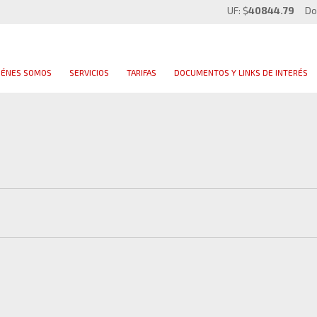
UF: $
40844.79
Do
IÉNES SOMOS
SERVICIOS
TARIFAS
DOCUMENTOS Y LINKS DE INTERÉS